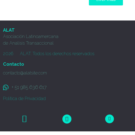
ALAT
Asociación Latinoamercana
de Analisis Transaccional
2026
ALAT. Todos los derechos reservados
Contacto
contacto@alatsite.com
+ 51 985 636 617
Política de Privacidad