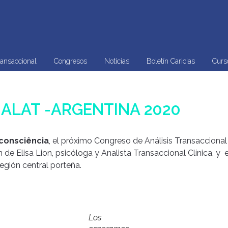
ransaccional
Congresos
Noticias
Boletín Caricias
Curs
 ALAT -ARGENTINA 2020
 consciência
, el próximo Congreso de Análisis Transacciona
n de Elisa Lion, psicóloga y Analista Transaccional Clínica, y 
egión central porteña.
Los