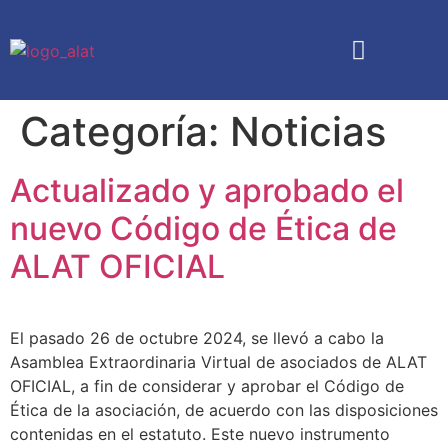
Quiénes somos
Análisis Transaccional
Boletín Caricias
Cursos y Eventos
Categoría:
Noticias
Actualizado y aprobado el
nuevo Código de Ética de
ALAT OFICIAL
El pasado 26 de octubre 2024, se llevó a cabo la
Asamblea Extraordinaria Virtual de asociados de ALAT
OFICIAL, a fin de considerar y aprobar el Código de
Ética de la asociación, de acuerdo con las disposiciones
contenidas en el estatuto. Este nuevo instrumento