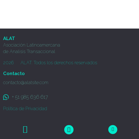
ALAT
Asociación Latinoamercana
de Analisis Transaccional
2026
ALAT. Todos los derechos reservados
Contacto
contacto@alatsite.com
+ 51 985 636 617
Política de Privacidad